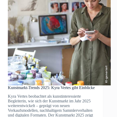
Präsenz
in
der
Kunst
KI-generiert
Kunstmarkt-Trends 2025: Kyra Vertes gibt Einblicke
Kyra Vertes beobachtet als kunstinteressierte
Begleiterin, wie sich der Kunstmarkt im Jahr 2025
weiterentwickelt – geprägt von neuen
Verkaufsmodellen, nachhaltigem Sammlerverhalten
und digitalen Formaten. Der Kunstmarkt 2025 zeigt