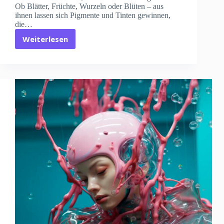
Ob Blätter, Früchte, Wurzeln oder Blüten – aus
ihnen lassen sich Pigmente und Tinten gewinnen,
die…
Weiterlesen
Malen
mit
Pflanzenfarben
–
natürliche
Pigmente
erklärt
von
Kyra
Vertes