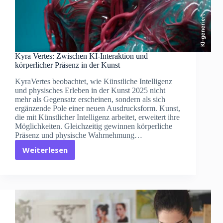
KI-generiert
Kyra Vertes: Zwischen KI-Interaktion und
körperlicher Präsenz in der Kunst
KyraVertes beobachtet, wie Künstliche Intelligenz
und physisches Erleben in der Kunst 2025 nicht
mehr als Gegensatz erscheinen, sondern als sich
ergänzende Pole einer neuen Ausdrucksform. Kunst,
die mit Künstlicher Intelligenz arbeitet, erweitert ihre
Möglichkeiten. Gleichzeitig gewinnen körperliche
Präsenz und physische Wahrnehmung…
Weiterlesen
Kyra
Vertes:
Zwischen
KI-
Interaktion
und
körperlicher